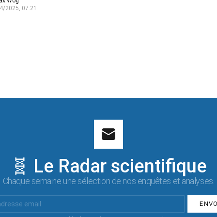
ax Wog
4/2025, 07:21
🧬 Le Radar scientifique
Chaque semaine une sélection de nos enquêtes et analyses.