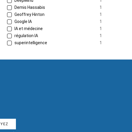
DeepMind
1
Demis Hassabis
1
Geoffrey Hinton
1
Google IA
1
IA et médecine
1
régulation IA
1
superintelligence
1