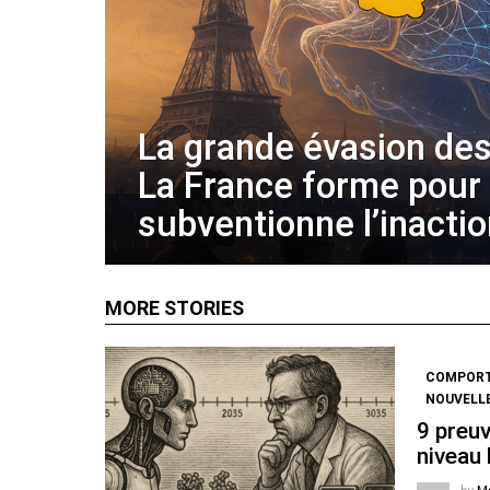
La grande évasion des
La France forme pour
subventionne l’inacti
MORE STORIES
COMPOR
NOUVELL
9 preuv
niveau