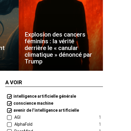
Explosion des cancers
féminins : la vérité
nt
derrière le « canular
climatique » dénoncé par
Trump
A VOIR
intelligence artificielle générale
conscience machine
avenir de l’intelligence artificielle
AGI
1
AlphaFold
1