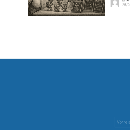
by
M
25/0
Votre
Email
: