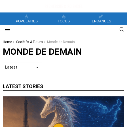
POPULAIRES
FOCUS
TENDANCES
S
Menu
You are here:
Home
Sociétés & Futurs
Monde de Demain
MONDE DE DEMAIN
LATEST STORIES