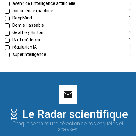
avenir de l’intelligence artificielle
1
conscience machine
1
DeepMind
1
Demis Hassabis
1
Geoffrey Hinton
1
IA et médecine
1
régulation IA
1
superintelligence
1
🧬 Le Radar scientifique
Chaque semaine une sélection de nos enquêtes et
analyses.