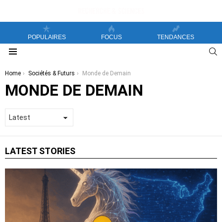
POPULAIRES
FOCUS
TENDANCES
S
Menu
You are here:
Home
Sociétés & Futurs
Monde de Demain
MONDE DE DEMAIN
LATEST STORIES