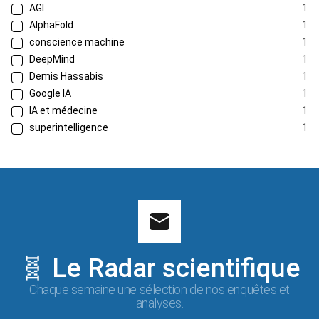
AGI
1
AlphaFold
1
conscience machine
1
DeepMind
1
Demis Hassabis
1
Google IA
1
IA et médecine
1
superintelligence
1
🧬 Le Radar scientifique
Chaque semaine une sélection de nos enquêtes et
analyses.