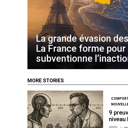
La grande évasion des
La France forme pour
subventionne l’inacti
MORE STORIES
COMPOR
NOUVELL
9 preuv
niveau