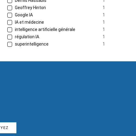
Demis Hassabis
1
Geoffrey Hinton
1
Google IA
1
IA et médecine
1
intelligence artificielle générale
1
régulation IA
1
superintelligence
1