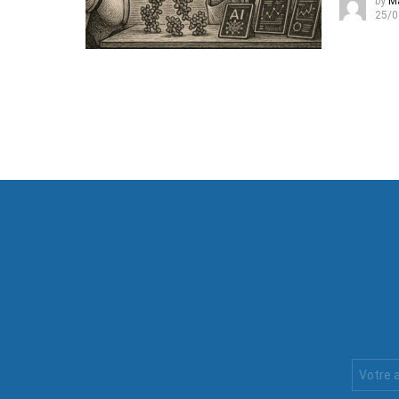
by
M
25/0
Votre
Email
: