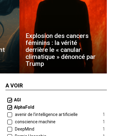
Explosion des cancers
féminins : la vérité
nt
derrière le « canular
climatique » dénoncé par
Trump
A VOIR
AGI
AlphaFold
avenir de l’intelligence artificielle
1
conscience machine
1
DeepMind
1