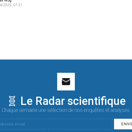
ax Wog
4/2025, 07:21
🧬 Le Radar scientifique
Chaque semaine une sélection de nos enquêtes et analyses.