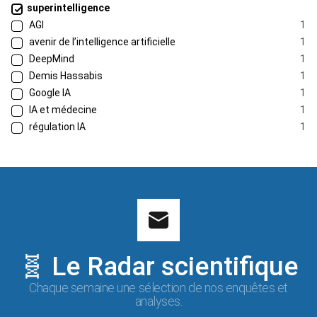
superintelligence
AGI
1
avenir de l’intelligence artificielle
1
DeepMind
1
Demis Hassabis
1
Google IA
1
IA et médecine
1
régulation IA
1
🧬 Le Radar scientifique
Chaque semaine une sélection de nos enquêtes et
analyses.