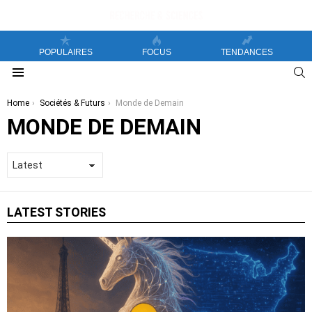
POPULAIRES
FOCUS
TENDANCES
S
Menu
You are here:
Home
Sociétés & Futurs
Monde de Demain
MONDE DE DEMAIN
LATEST STORIES