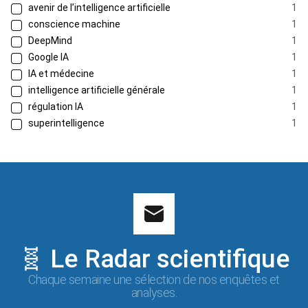
avenir de l’intelligence artificielle
1
conscience machine
1
DeepMind
1
Google IA
1
IA et médecine
1
intelligence artificielle générale
1
régulation IA
1
superintelligence
1
🧬 Le Radar scientifique
Chaque semaine une sélection de nos enquêtes et
analyses.