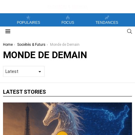
POPULAIRES
FOCUS
TENDANCES
S
Menu
You are here:
Home
Sociétés & Futurs
Monde de Demain
MONDE DE DEMAIN
LATEST STORIES