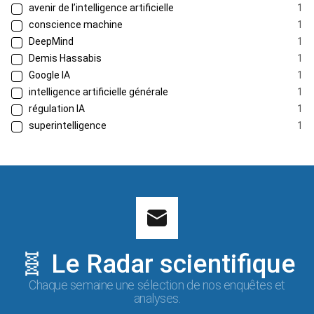
avenir de l’intelligence artificielle
1
conscience machine
1
DeepMind
1
Demis Hassabis
1
Google IA
1
intelligence artificielle générale
1
régulation IA
1
superintelligence
1
🧬 Le Radar scientifique
Chaque semaine une sélection de nos enquêtes et
analyses.