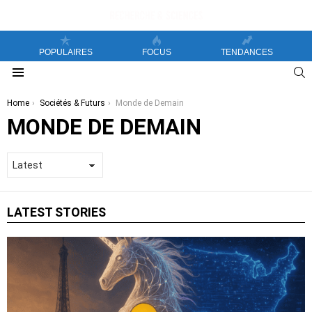
POPULAIRES
FOCUS
TENDANCES
S
Menu
You are here:
Home
Sociétés & Futurs
Monde de Demain
MONDE DE DEMAIN
LATEST STORIES