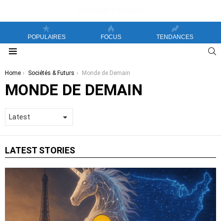
POPULAIRES
FOCUS
TENDANCES
S
Menu
You are here:
Home
Sociétés & Futurs
Monde de Demain
MONDE DE DEMAIN
LATEST STORIES