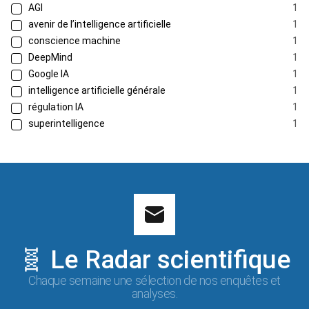
AGI
1
avenir de l’intelligence artificielle
1
conscience machine
1
DeepMind
1
Google IA
1
intelligence artificielle générale
1
régulation IA
1
superintelligence
1
🧬 Le Radar scientifique
Chaque semaine une sélection de nos enquêtes et
analyses.