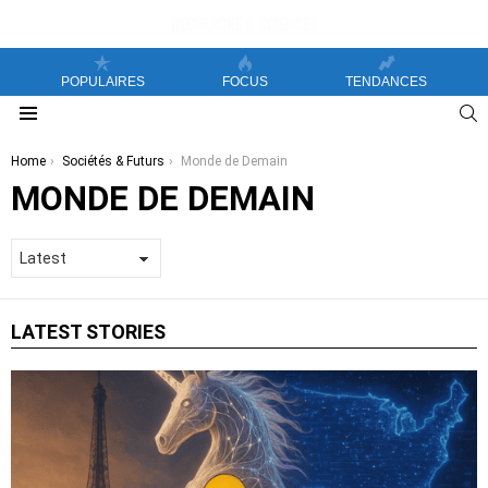
POPULAIRES
FOCUS
TENDANCES
S
Menu
You are here:
Home
Sociétés & Futurs
Monde de Demain
MONDE DE DEMAIN
LATEST STORIES