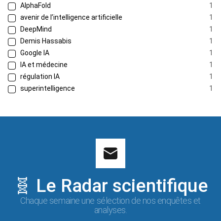
AlphaFold
1
avenir de l’intelligence artificielle
1
DeepMind
1
Demis Hassabis
1
Google IA
1
IA et médecine
1
régulation IA
1
superintelligence
1
🧬 Le Radar scientifique
Chaque semaine une sélection de nos enquêtes et
analyses.