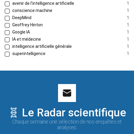
avenir de l’intelligence artificielle
1
conscience machine
1
DeepMind
1
Geoffrey Hinton
1
Google IA
1
IA et médecine
1
intelligence artificielle générale
1
superintelligence
1
🧬 Le Radar scientifique
Chaque semaine une sélection de nos enquêtes et
analyses.