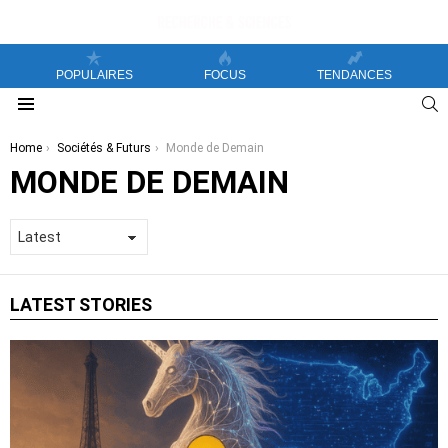
POPULAIRES
FOCUS
TENDANCES
S
Menu
You are here:
Home
Sociétés & Futurs
Monde de Demain
MONDE DE DEMAIN
LATEST STORIES