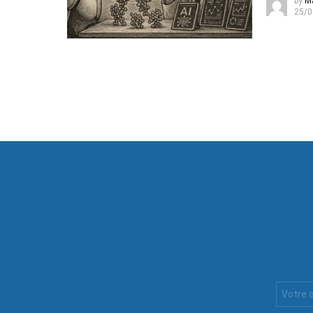
by
M
25/0
Votre
Email
: