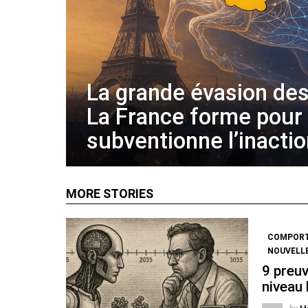
La grande évasion des
La France forme pour
subventionne l’inacti
MORE STORIES
COMPOR
NOUVELL
9 preuv
niveau