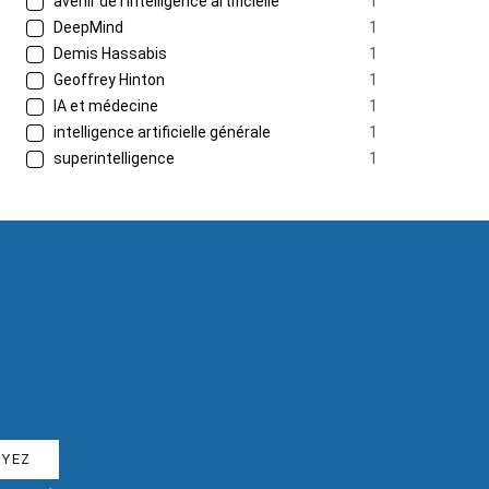
avenir de l’intelligence artificielle
1
DeepMind
1
Demis Hassabis
1
Geoffrey Hinton
1
IA et médecine
1
intelligence artificielle générale
1
superintelligence
1