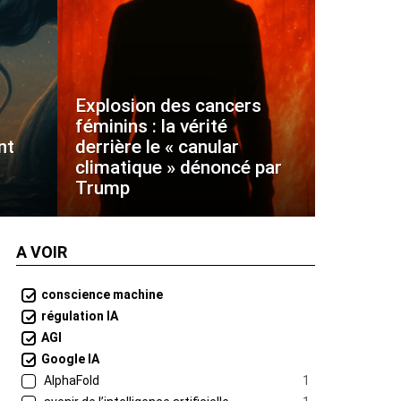
Explosion des cancers
féminins : la vérité
nt
derrière le « canular
climatique » dénoncé par
Trump
A VOIR
conscience machine
régulation IA
AGI
Google IA
AlphaFold
1