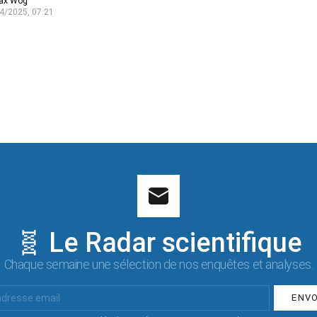
ax Wog
4/2025, 07:21
🧬 Le Radar scientifique
Chaque semaine une sélection de nos enquêtes et analyses.