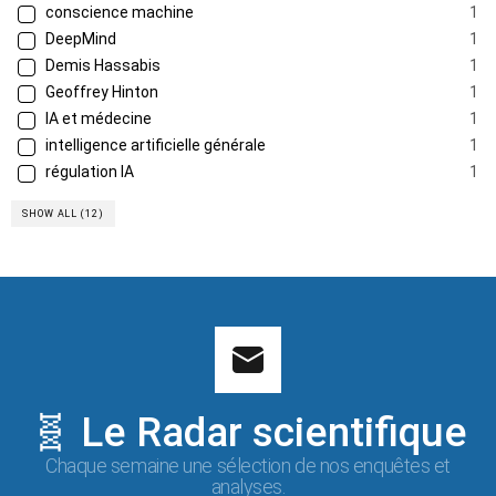
conscience machine
1
DeepMind
1
Demis Hassabis
1
Geoffrey Hinton
1
IA et médecine
1
intelligence artificielle générale
1
régulation IA
1
SHOW ALL (12)
🧬 Le Radar scientifique
Chaque semaine une sélection de nos enquêtes et
analyses.