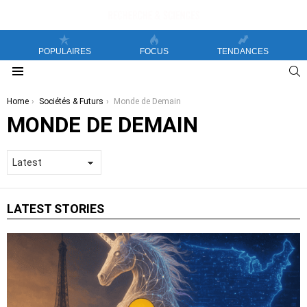
POPULAIRES
FOCUS
TENDANCES
S
Menu
You are here:
Home
Sociétés & Futurs
Monde de Demain
MONDE DE DEMAIN
LATEST STORIES