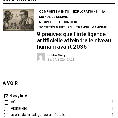
COMPORTEMENTS
EXPLORATIONS
IA
MONDE DE DEMAIN
NOUVELLES TECHNOLOGIES
SOCIÉTÉS & FUTURS
TRANSHUMANISME
9 preuves que l’intelligence
artificielle atteindra le niveau
humain avant 2035
by
Max Wog
25/04/2025, 07:21
A VOIR
Google IA
AGI
1
AlphaFold
1
avenir de l’intelligence artificielle
1