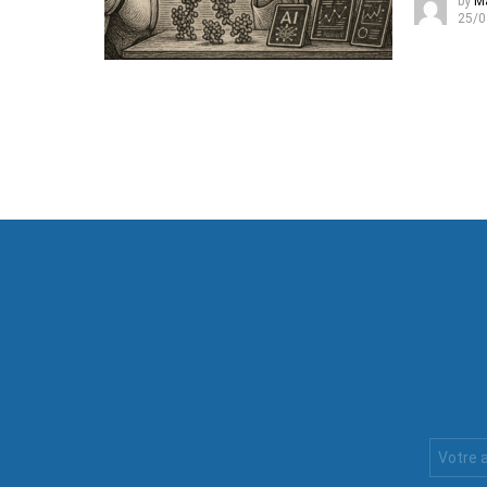
by
M
25/0
Votre
Email
: