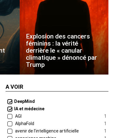
Explosion des cancers
féminins : la vérité
nt
derrière le « canular
climatique » dénoncé par
Trump
A VOIR
DeepMind
IA et médecine
AGI
1
AlphaFold
1
avenir de l’intelligence artificielle
1