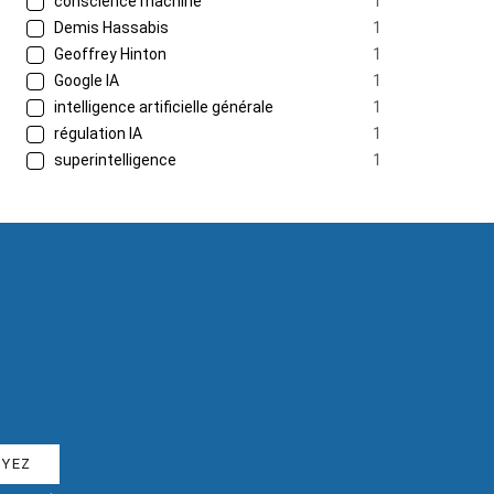
conscience machine
1
Demis Hassabis
1
Geoffrey Hinton
1
Google IA
1
intelligence artificielle générale
1
régulation IA
1
superintelligence
1