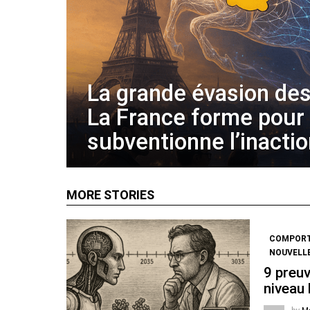
La grande évasion des
La France forme pour
subventionne l’inacti
MORE STORIES
COMPOR
NOUVELL
9 preuv
niveau