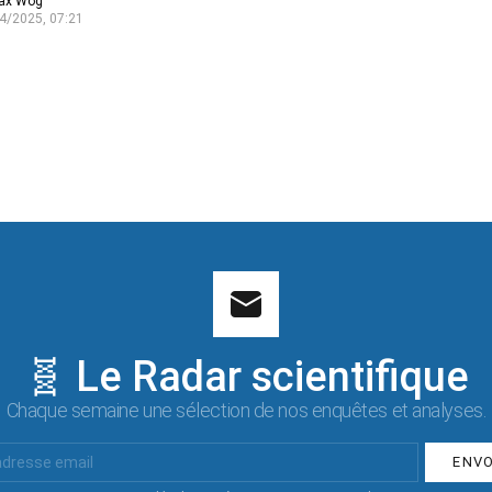
ax Wog
4/2025, 07:21
🧬 Le Radar scientifique
Chaque semaine une sélection de nos enquêtes et analyses.