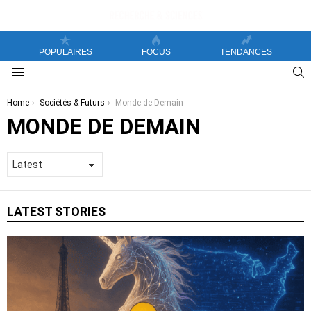
POPULAIRES
FOCUS
TENDANCES
S
Menu
You are here:
Home
Sociétés & Futurs
Monde de Demain
MONDE DE DEMAIN
LATEST STORIES