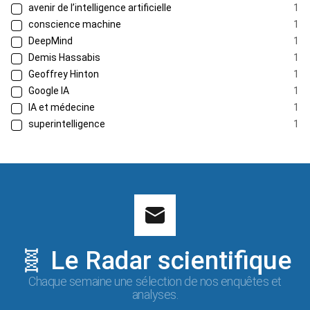
avenir de l’intelligence artificielle
1
conscience machine
1
DeepMind
1
Demis Hassabis
1
Geoffrey Hinton
1
Google IA
1
IA et médecine
1
superintelligence
1
🧬 Le Radar scientifique
Chaque semaine une sélection de nos enquêtes et
analyses.