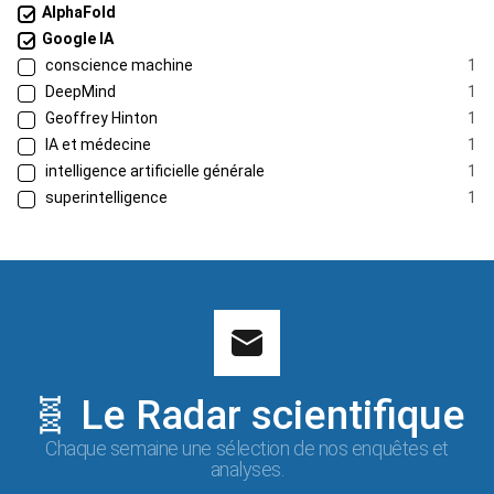
AlphaFold
Google IA
conscience machine
1
DeepMind
1
Geoffrey Hinton
1
IA et médecine
1
intelligence artificielle générale
1
superintelligence
1
🧬 Le Radar scientifique
Chaque semaine une sélection de nos enquêtes et
analyses.