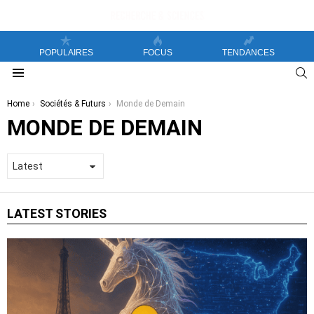
POPULAIRES
FOCUS
TENDANCES
S
Menu
You are here:
Home
Sociétés & Futurs
Monde de Demain
MONDE DE DEMAIN
LATEST STORIES