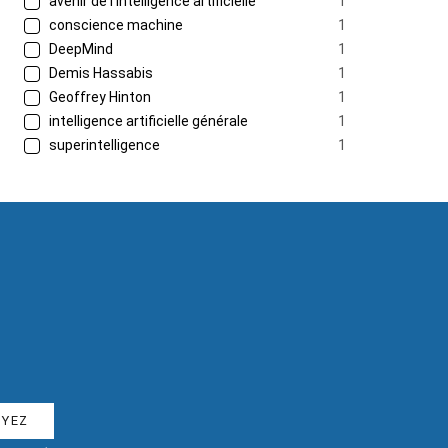
avenir de l’intelligence artificielle
1
conscience machine
1
DeepMind
1
Demis Hassabis
1
Geoffrey Hinton
1
intelligence artificielle générale
1
superintelligence
1