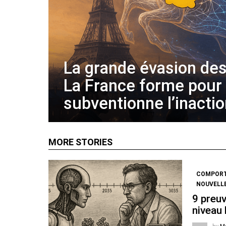
La grande évasion des
La France forme pour
subventionne l’inacti
MORE STORIES
COMPOR
NOUVELL
9 preuv
niveau