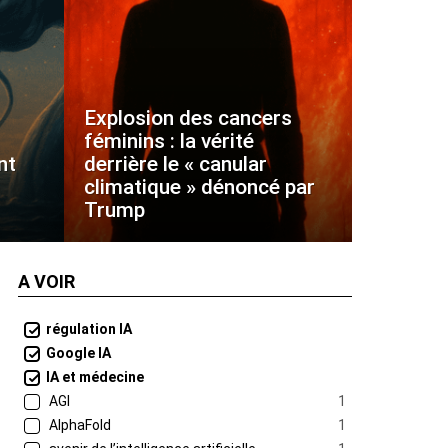
Explosion des cancers
féminins : la vérité
nt
derrière le « canular
climatique » dénoncé par
Trump
A VOIR
régulation IA
Google IA
IA et médecine
AGI
1
AlphaFold
1