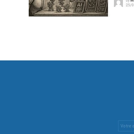
by
M
25/0
Votre
Email
: