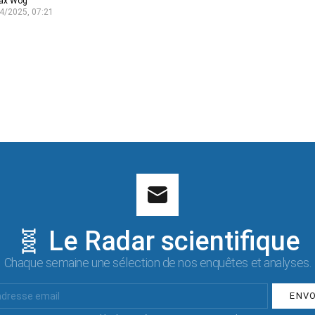
ax Wog
4/2025, 07:21
🧬 Le Radar scientifique
Chaque semaine une sélection de nos enquêtes et analyses.