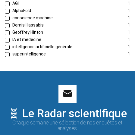
AGI
1
AlphaFold
1
conscience machine
1
Demis Hassabis
1
Geoffrey Hinton
1
IA et médecine
1
intelligence artificielle générale
1
superintelligence
1
🧬 Le Radar scientifique
Chaque semaine une sélection de nos enquêtes et
analyses.