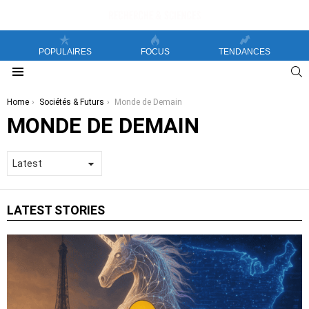
POPULAIRES
FOCUS
TENDANCES
S
Menu
You are here:
Home
Sociétés & Futurs
Monde de Demain
MONDE DE DEMAIN
LATEST STORIES