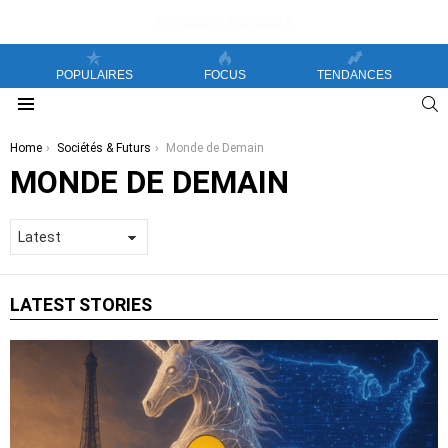
POPULAIRES
FOCUS
TENDANCES
S
Menu
You are here:
Home
Sociétés & Futurs
Monde de Demain
MONDE DE DEMAIN
LATEST STORIES