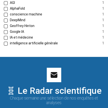
AGI
1
AlphaFold
1
conscience machine
1
DeepMind
1
Geoffrey Hinton
1
Google IA
1
IA et médecine
1
intelligence artificielle générale
1
🧬 Le Radar scientifique
Chaque semaine une sélection de nos enquêtes et
analyses.