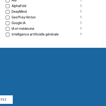
AGI
1
AlphaFold
1
DeepMind
1
Geoffrey Hinton
1
Google IA
1
IA et médecine
1
intelligence artificielle générale
1