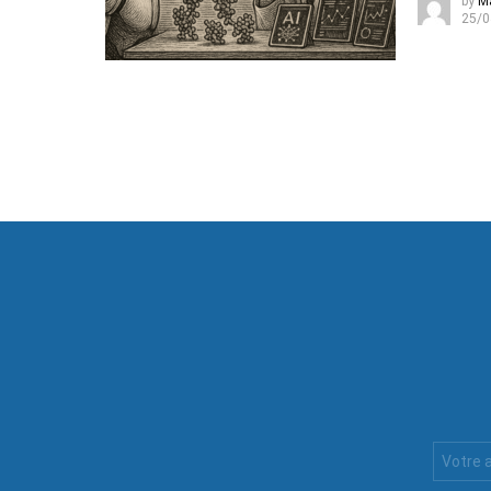
by
M
25/0
Votre
Email
: