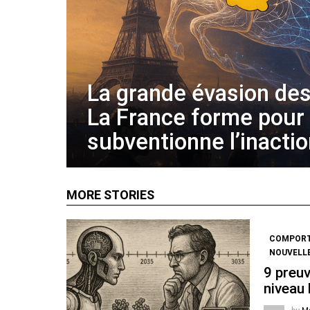
La grande évasion des
La France forme pour
subventionne l’inacti
MORE STORIES
COMPOR
NOUVELL
9 preuv
niveau