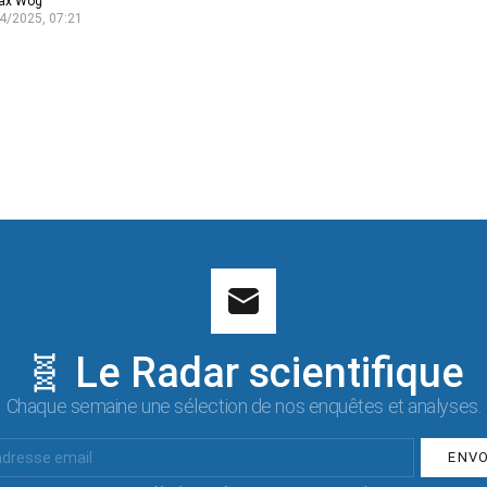
ax Wog
4/2025, 07:21
🧬 Le Radar scientifique
Chaque semaine une sélection de nos enquêtes et analyses.