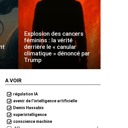
Explosion des cancers
féminins : la vérité
nt
derrière le « canular
climatique » dénoncé par
Trump
A VOIR
régulation IA
avenir de l’intelligence artificielle
Demis Hassabis
superintelligence
conscience machine