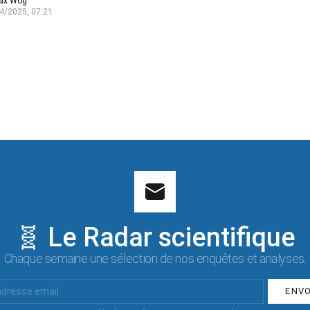
ax Wog
4/2025, 07:21
🧬 Le Radar scientifique
Chaque semaine une sélection de nos enquêtes et analyses.