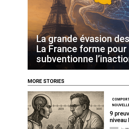
La grande évasion des
La France forme pour
subventionne l’inacti
MORE STORIES
COMPOR
NOUVELL
9 preuv
niveau