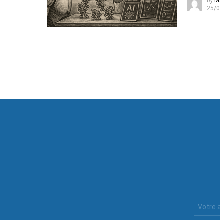
by
M
25/0
Votre
Email
: