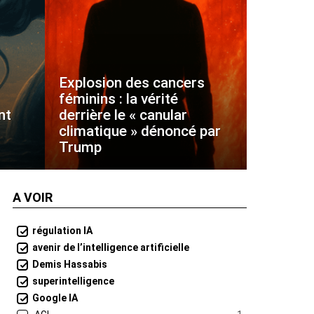
Explosion des cancers
féminins : la vérité
nt
derrière le « canular
climatique » dénoncé par
Trump
A VOIR
régulation IA
avenir de l’intelligence artificielle
Demis Hassabis
superintelligence
Google IA