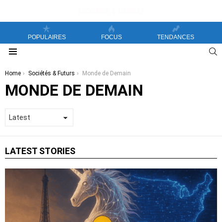
POPULAIRES
FOCUS
TENDANCES
S
Menu
You are here:
Home
Sociétés & Futurs
Monde de Demain
MONDE DE DEMAIN
LATEST STORIES