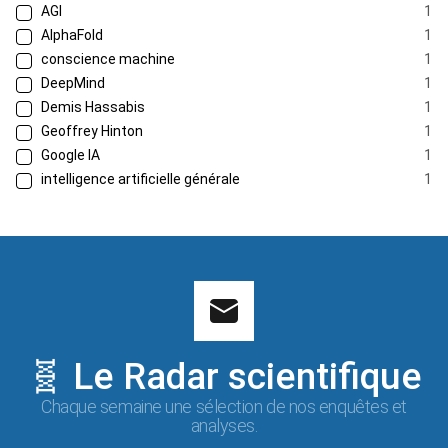
AGI
1
AlphaFold
1
conscience machine
1
DeepMind
1
Demis Hassabis
1
Geoffrey Hinton
1
Google IA
1
intelligence artificielle générale
1
🧬 Le Radar scientifique
Chaque semaine une sélection de nos enquêtes et
analyses.