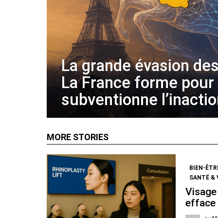
La grande évasion des
La France forme pour
subventionne l’inacti
MORE STORIES
BIEN-ÊTR
SANTÉ & 
Visage 
efface 