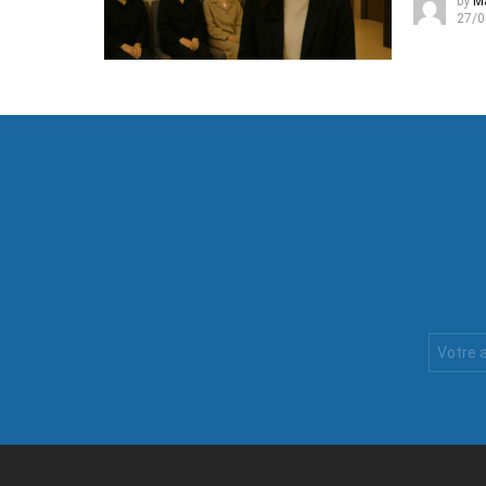
by
M
27/0
Votre
Email
: