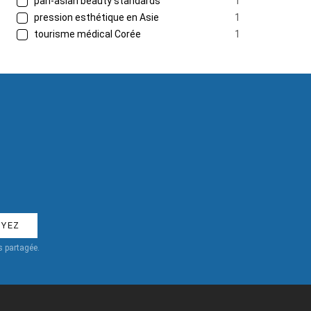
pan-asian beauty standards
1
pression esthétique en Asie
1
tourisme médical Corée
1
 partagée.