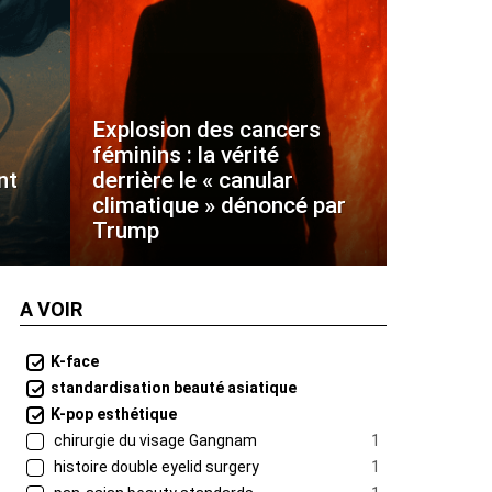
Explosion des cancers
féminins : la vérité
nt
derrière le « canular
climatique » dénoncé par
Trump
A VOIR
K-face
standardisation beauté asiatique
K-pop esthétique
chirurgie du visage Gangnam
1
histoire double eyelid surgery
1