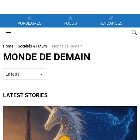
POPULAIRES
FOCUS
TENDANCES
S
Menu
You are here:
Home
Sociétés & Futurs
Monde de Demain
MONDE DE DEMAIN
LATEST STORIES