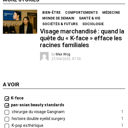
BIEN-ÊTRE
COMPORTEMENTS
MÉDECINE
MONDE DE DEMAIN
SANTÉ & VIE
SOCIÉTÉS & FUTURS
SOCIOLOGIE
Visage marchandisé : quand la
quête du « K-face » efface les
racines familiales
by
Max Wog
27/04/2025, 07:50
A VOIR
K-face
pan-asian beauty standards
chirurgie du visage Gangnam
1
histoire double eyelid surgery
1
K-pop esthétique
1