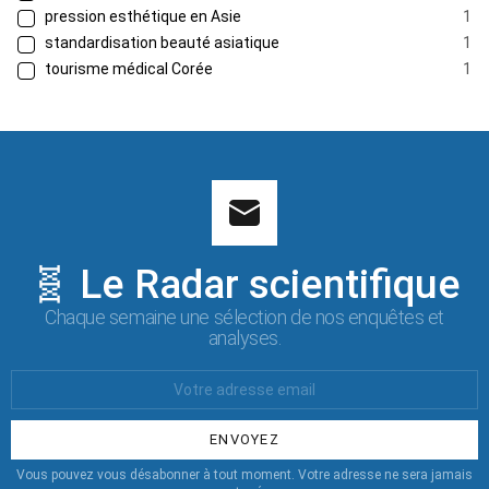
pression esthétique en Asie
1
standardisation beauté asiatique
1
tourisme médical Corée
1
🧬 Le Radar scientifique
Chaque semaine une sélection de nos enquêtes et
analyses.
Votre
Email
:
Vous pouvez vous désabonner à tout moment. Votre adresse ne sera jamais