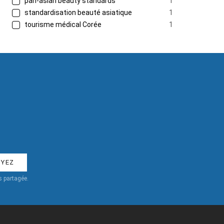
pan-asian beauty standards
1
standardisation beauté asiatique
1
tourisme médical Corée
1
 partagée.