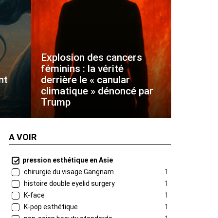
Explosion des cancers
féminins : la vérité
nt
derrière le « canular
climatique » dénoncé par
Trump
A VOIR
pression esthétique en Asie
chirurgie du visage Gangnam
1
histoire double eyelid surgery
1
K-face
1
K-pop esthétique
1