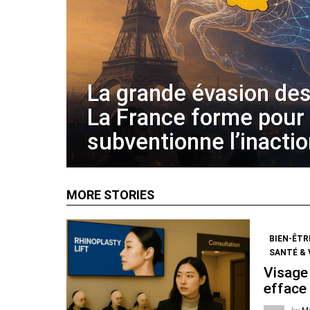
La grande évasion des
La France forme pour
subventionne l’inacti
MORE STORIES
BIEN-ÊTR
SANTÉ & 
Visage 
efface 