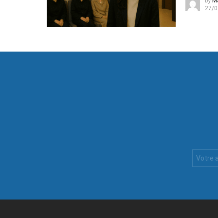
by
M
27/0
Votre
Email
: