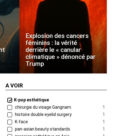
Explosion des cancers
féminins : la vérité
nt
derrière le « canular
climatique » dénoncé par
Trump
A VOIR
K-pop esthétique
chirurgie du visage Gangnam
1
histoire double eyelid surgery
1
K-face
1
pan-asian beauty standards
1