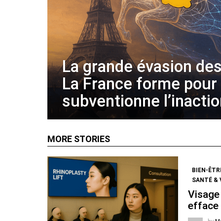
La grande évasion des
La France forme pour
subventionne l’inacti
MORE STORIES
BIEN-ÊTR
SANTÉ & 
Visage 
efface 