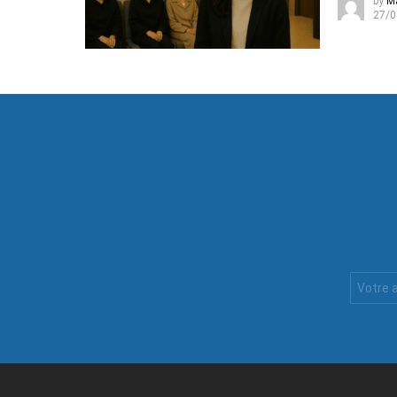
by
M
27/0
Votre
Email
: