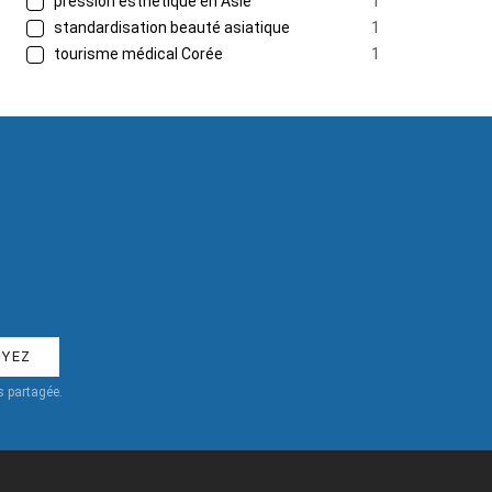
pression esthétique en Asie
1
standardisation beauté asiatique
1
tourisme médical Corée
1
 partagée.