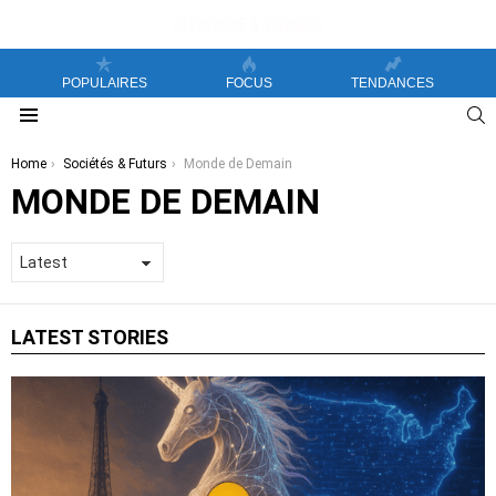
POPULAIRES
FOCUS
TENDANCES
S
Menu
You are here:
Home
Sociétés & Futurs
Monde de Demain
MONDE DE DEMAIN
LATEST STORIES