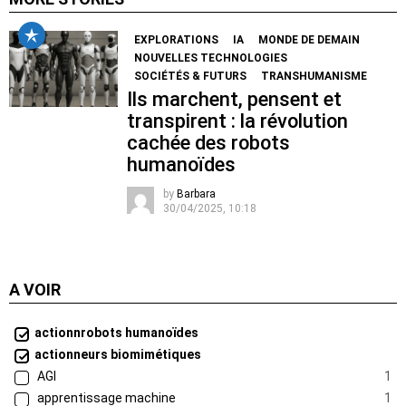
EXPLORATIONS
IA
MONDE DE DEMAIN
NOUVELLES TECHNOLOGIES
SOCIÉTÉS & FUTURS
TRANSHUMANISME
Ils marchent, pensent et
transpirent : la révolution
cachée des robots
humanoïdes
by
Barbara
30/04/2025, 10:18
A VOIR
actionnrobots humanoïdes
actionneurs biomimétiques
AGI
1
apprentissage machine
1