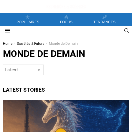
POPULAIRES
FOCUS
TENDANCES
S
Menu
You are here:
Home
Sociétés & Futurs
Monde de Demain
MONDE DE DEMAIN
LATEST STORIES