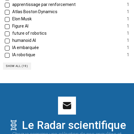
apprentissage par renforcement
1
Atlas Boston Dynamics
1
Elon Musk
1
Figure AI
1
future of robotics
1
humanoid AI
1
IA embarquée
1
IA robotique
1
SHOW ALL (19)
🧬 Le Radar scientifique