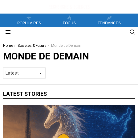
POPULAIRES
FOCUS
TENDANCES
S
Menu
You are here:
Home
Sociétés & Futurs
Monde de Demain
MONDE DE DEMAIN
LATEST STORIES