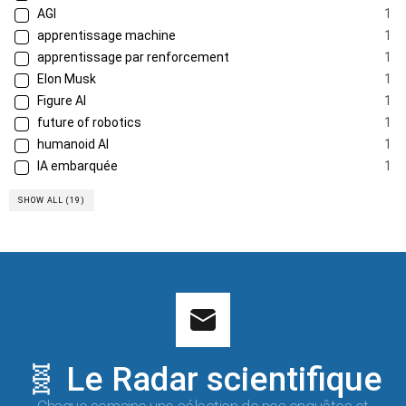
AGI
1
apprentissage machine
1
apprentissage par renforcement
1
Elon Musk
1
Figure AI
1
future of robotics
1
humanoid AI
1
IA embarquée
1
SHOW ALL (19)
🧬 Le Radar scientifique