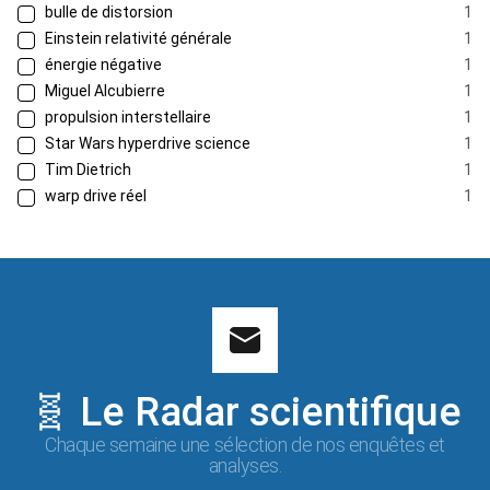
bulle de distorsion
1
Einstein relativité générale
1
énergie négative
1
Miguel Alcubierre
1
propulsion interstellaire
1
Star Wars hyperdrive science
1
Tim Dietrich
1
warp drive réel
1
🧬 Le Radar scientifique
Chaque semaine une sélection de nos enquêtes et
analyses.