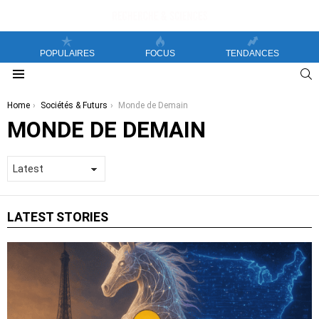
POPULAIRES
FOCUS
TENDANCES
S
Menu
You are here:
Home
Sociétés & Futurs
Monde de Demain
MONDE DE DEMAIN
LATEST STORIES