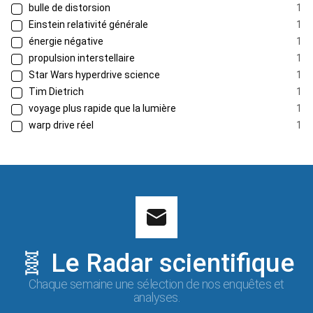
bulle de distorsion
1
Einstein relativité générale
1
énergie négative
1
propulsion interstellaire
1
Star Wars hyperdrive science
1
Tim Dietrich
1
voyage plus rapide que la lumière
1
warp drive réel
1
🧬 Le Radar scientifique
Chaque semaine une sélection de nos enquêtes et
analyses.