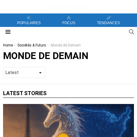
POPULAIRES
FOCUS
TENDANCES
S
Menu
You are here:
Home
Sociétés & Futurs
Monde de Demain
MONDE DE DEMAIN
LATEST STORIES