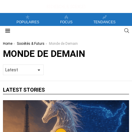
POPULAIRES
FOCUS
TENDANCES
S
Menu
You are here:
Home
Sociétés & Futurs
Monde de Demain
MONDE DE DEMAIN
LATEST STORIES