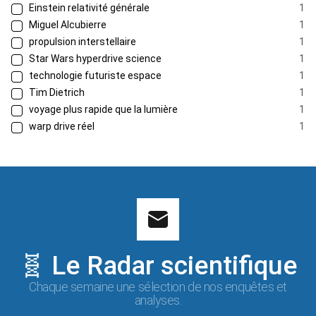
Einstein relativité générale
1
Miguel Alcubierre
1
propulsion interstellaire
1
Star Wars hyperdrive science
1
technologie futuriste espace
1
Tim Dietrich
1
voyage plus rapide que la lumière
1
warp drive réel
1
🧬 Le Radar scientifique
Chaque semaine une sélection de nos enquêtes et
analyses.