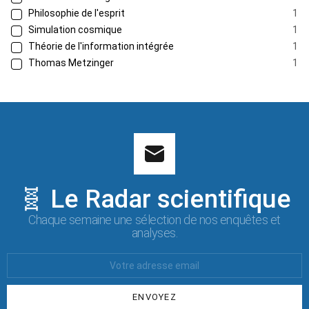
Philosophie de l'esprit
1
Simulation cosmique
1
Théorie de l'information intégrée
1
Thomas Metzinger
1
🧬 Le Radar scientifique
Chaque semaine une sélection de nos enquêtes et
analyses.
Votre
Email
: