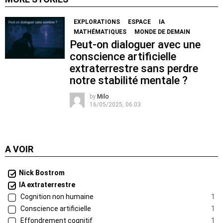
EXPLORATIONS
ESPACE
IA
MATHÉMATIQUES
MONDE DE DEMAIN
Peut-on dialoguer avec une
conscience artificielle
extraterrestre sans perdre
notre stabilité mentale ?
by
Milo
16/05/2025, 06:03
A VOIR
Nick Bostrom
IA extraterrestre
Cognition non humaine
1
Conscience artificielle
1
Effondrement cognitif
1