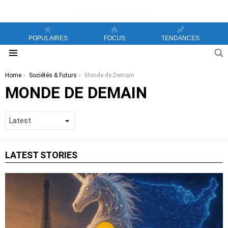
POPULAIRES
FOCUS
TENDANCES
S
Menu
You are here:
Home
Sociétés & Futurs
Monde de Demain
MONDE DE DEMAIN
LATEST STORIES