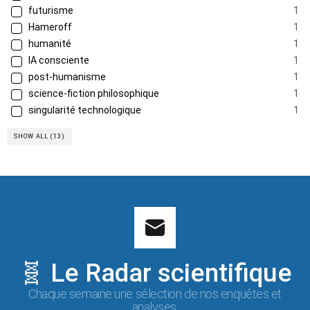
futurisme
1
Hameroff
1
humanité
1
IA consciente
1
post-humanisme
1
science-fiction philosophique
1
singularité technologique
1
SHOW ALL (13)
🧬 Le Radar scientifique
Chaque semaine une sélection de nos enquêtes et
analyses.