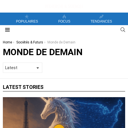
POPULAIRES
FOCUS
TENDANCES
S
Menu
You are here:
Home
Sociétés & Futurs
Monde de Demain
MONDE DE DEMAIN
LATEST STORIES