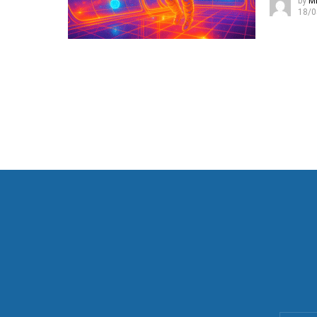
by
Mi
18/0