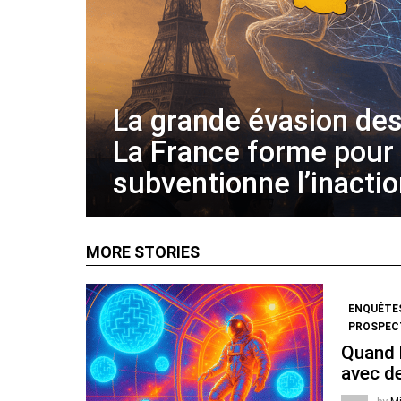
La grande évasion des
La France forme pour
subventionne l’inacti
MORE STORIES
ENQUÊTE
PROSPECT
Quand l
avec de