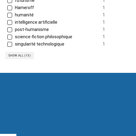
futurisme
1
Hameroff
1
humanité
1
intelligence artificielle
1
post-humanisme
1
science-fiction philosophique
1
singularité technologique
1
SHOW ALL (13)