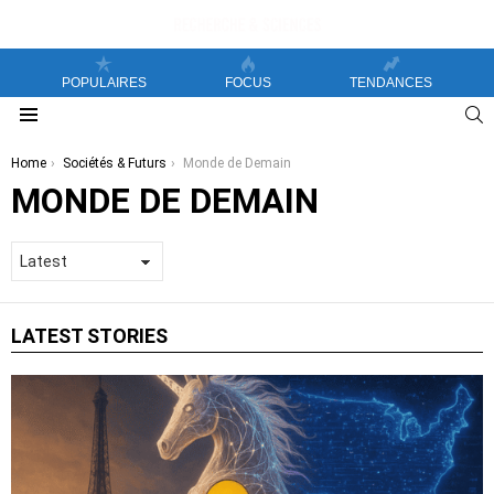
POPULAIRES
FOCUS
TENDANCES
S
Menu
You are here:
Home
Sociétés & Futurs
Monde de Demain
MONDE DE DEMAIN
LATEST STORIES