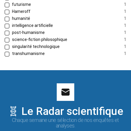
futurisme
1
Hameroff
1
humanité
1
intelligence artificielle
1
post-humanisme
1
science-fiction philosophique
1
singularité technologique
1
transhumanisme
1
🧬 Le Radar scientifique
Chaque semaine une sélection de nos enquêtes et
analyses.