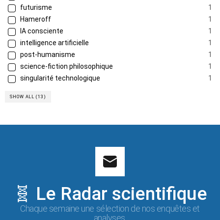
futurisme
1
Hameroff
1
IA consciente
1
intelligence artificielle
1
post-humanisme
1
science-fiction philosophique
1
singularité technologique
1
SHOW ALL (13)
🧬 Le Radar scientifique
Chaque semaine une sélection de nos enquêtes et
analyses.