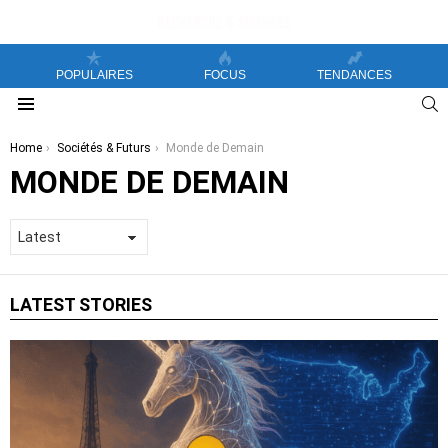
POPULAIRES
FOCUS
TENDANCES
S
Menu
You are here:
Home
Sociétés & Futurs
Monde de Demain
MONDE DE DEMAIN
LATEST STORIES