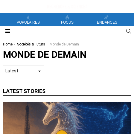
POPULAIRES
FOCUS
TENDANCES
S
Menu
You are here:
Home
Sociétés & Futurs
Monde de Demain
MONDE DE DEMAIN
LATEST STORIES