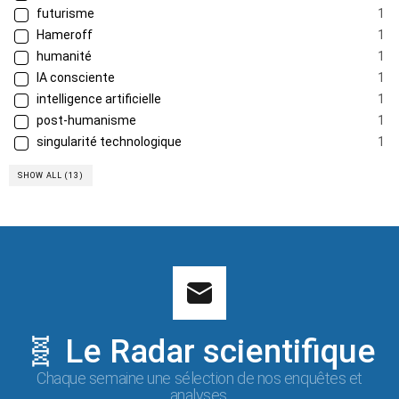
futurisme
1
Hameroff
1
humanité
1
IA consciente
1
intelligence artificielle
1
post-humanisme
1
singularité technologique
1
SHOW ALL (13)
🧬 Le Radar scientifique
Chaque semaine une sélection de nos enquêtes et
analyses.