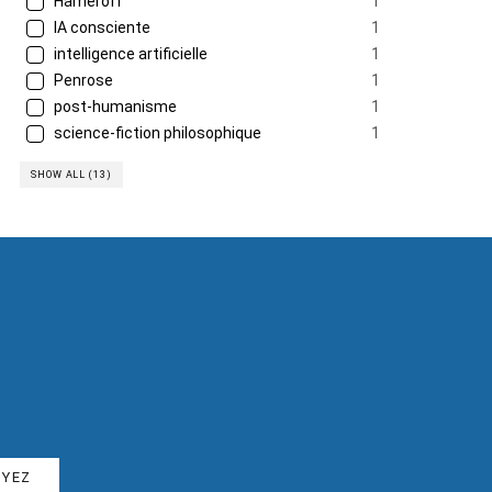
Hameroff
1
IA consciente
1
intelligence artificielle
1
Penrose
1
post-humanisme
1
science-fiction philosophique
1
SHOW ALL (13)