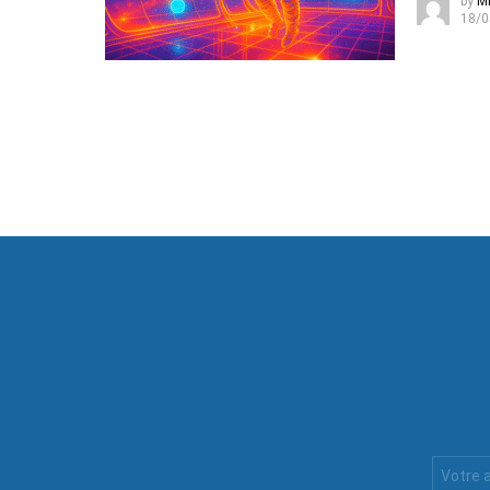
by
Mi
18/0
Votre
Email