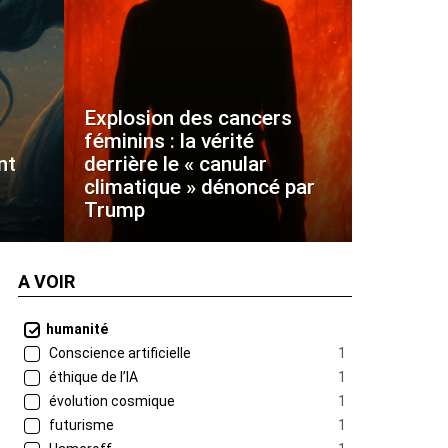
Explosion des cancers
féminins : la vérité
nt
derrière le « canular
climatique » dénoncé par
Trump
A VOIR
humanité
Conscience artificielle
1
éthique de l’IA
1
évolution cosmique
1
futurisme
1