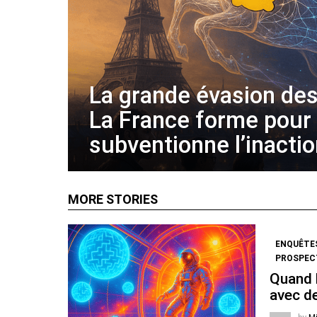
La grande évasion des
La France forme pour
subventionne l’inacti
MORE STORIES
ENQUÊTE
PROSPECT
Quand l
avec de