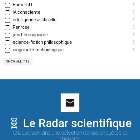
Hameroff
1
IA consciente
1
intelligence artificielle
1
Penrose
1
post-humanisme
1
science-fiction philosophique
1
singularité technologique
1
SHOW ALL (13)
🧬 Le Radar scientifique
Chaque semaine une sélection de nos enquêtes et
analyses.