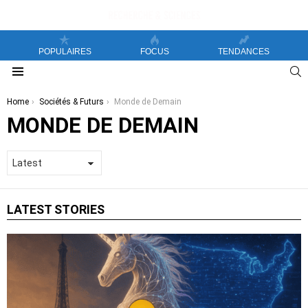
POPULAIRES
FOCUS
TENDANCES
S
Menu
You are here:
Home
Sociétés & Futurs
Monde de Demain
MONDE DE DEMAIN
LATEST STORIES