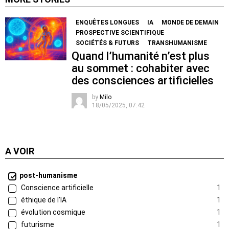
ENQUÊTES LONGUES
IA
MONDE DE DEMAIN
PROSPECTIVE SCIENTIFIQUE
SOCIÉTÉS & FUTURS
TRANSHUMANISME
Quand l’humanité n’est plus
au sommet : cohabiter avec
des consciences artificielles
by
Milo
18/05/2025, 07:42
A VOIR
post-humanisme
Conscience artificielle
1
éthique de l’IA
1
évolution cosmique
1
futurisme
1