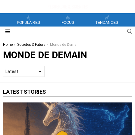
POPULAIRES
FOCUS
TENDANCES
S
Menu
You are here:
Home
Sociétés & Futurs
Monde de Demain
MONDE DE DEMAIN
LATEST STORIES