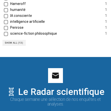
Hameroff
1
humanité
1
IA consciente
1
intelligence artificielle
1
Penrose
1
science-fiction philosophique
1
SHOW ALL (13)
🧬 Le Radar scientifique
Chaque semaine une sélection de nos enquêtes et
analyses.