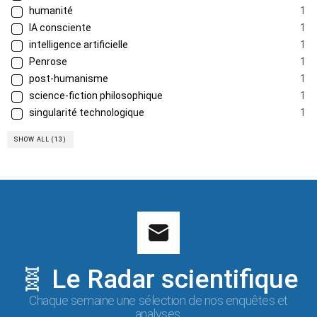
humanité
1
IA consciente
1
intelligence artificielle
1
Penrose
1
post-humanisme
1
science-fiction philosophique
1
singularité technologique
1
SHOW ALL (13)
🧬 Le Radar scientifique
Chaque semaine une sélection de nos enquêtes et
analyses.