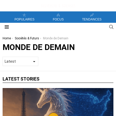
POPULAIRES
FOCUS
TENDANCES
S
Menu
You are here:
Home
Sociétés & Futurs
Monde de Demain
MONDE DE DEMAIN
LATEST STORIES