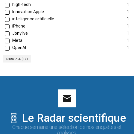
high-tech
1
Innovation Apple
1
intelligence artificielle
1
iPhone
1
Jony Ive
1
Meta
1
OpenAI
1
SHOW ALL (18)
🧬 Le Radar scientifique
Chaque semaine une sélection de nos enquêtes et
analyses.