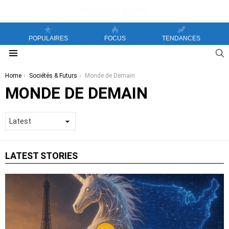
POPULAIRES
FOCUS
TENDANCES
S
Menu
You are here:
Home
Sociétés & Futurs
Monde de Demain
MONDE DE DEMAIN
LATEST STORIES