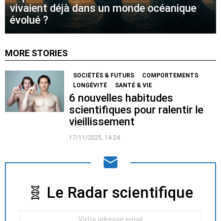
vivaient déjà dans un monde océanique
évolué ?
MORE STORIES
SOCIÉTÉS & FUTURS
COMPORTEMENTS
LONGÉVITÉ
SANTÉ & VIE
6 nouvelles habitudes
scientifiques pour ralentir le
vieillissement
17/11/2025, 14:24
🧬 Le Radar scientifique
NEWSLETTER
Votre