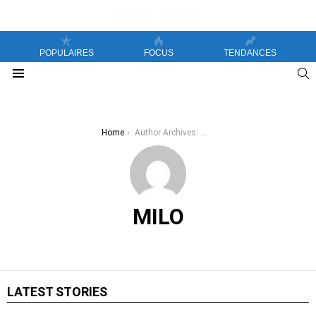
POPULAIRES
FOCUS
TENDANCES
S
Menu
You are here:
Home
Author Archives: Milo
MILO
LATEST STORIES