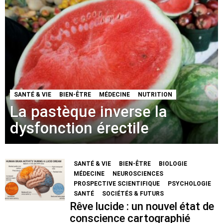
SANTÉ & VIE
BIEN-ÊTRE
MÉDECINE
NUTRITION
La pastèque inverse la
dysfonction érectile
SANTÉ & VIE
BIEN-ÊTRE
BIOLOGIE
MÉDECINE
NEUROSCIENCES
PROSPECTIVE SCIENTIFIQUE
PSYCHOLOGIE
SANTÉ
SOCIÉTÉS & FUTURS
Rêve lucide : un nouvel état de
conscience cartographié