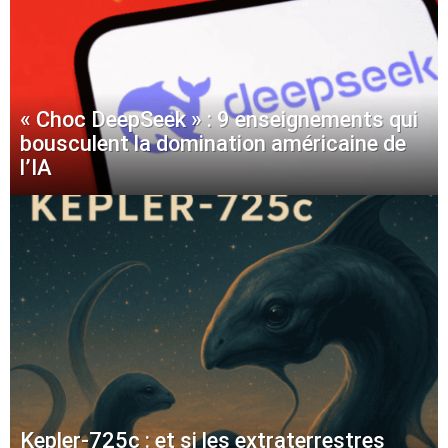
« Choc DeepSeek » : 9 enseignements qui
bousculent la domination américaine de
l’IA
Kepler-725c : et si les extraterrestres