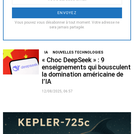
Email
:
Vous pouvez vous désabonner à tout moment. Votre adresse ne
sera jamais partagée.
IA
NOUVELLES TECHNOLOGIES
« Choc DeepSeek » : 9
enseignements qui bousculent
la domination américaine de
l’IA
12/08/2025, 06:57