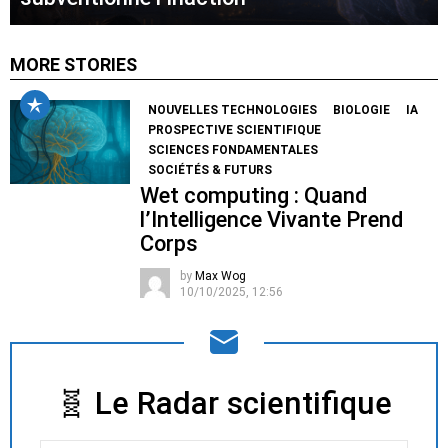
MORE STORIES
NOUVELLES TECHNOLOGIES
BIOLOGIE
IA
PROSPECTIVE SCIENTIFIQUE
SCIENCES FONDAMENTALES
SOCIÉTÉS & FUTURS
Wet computing : Quand
l’Intelligence Vivante Prend
Corps
by
Max Wog
10/10/2025, 12:56
🧬 Le Radar scientifique
NEWSLETTER