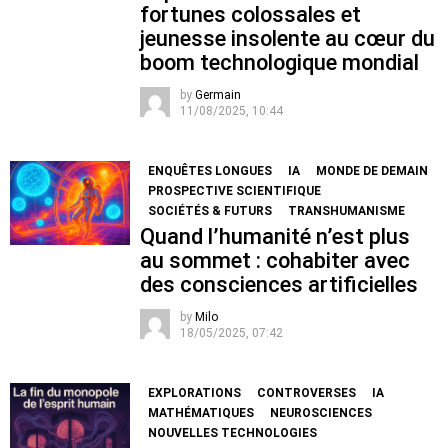
fortunes colossales et
jeunesse insolente au cœur du
boom technologique mondial
by
Germain
11/08/2025, 10:44
ENQUÊTES LONGUES
IA
MONDE DE DEMAIN
PROSPECTIVE SCIENTIFIQUE
SOCIÉTÉS & FUTURS
TRANSHUMANISME
Quand l’humanité n’est plus
au sommet : cohabiter avec
des consciences artificielles
by
Milo
18/05/2025, 07:42
EXPLORATIONS
CONTROVERSES
IA
MATHÉMATIQUES
NEUROSCIENCES
NOUVELLES TECHNOLOGIES