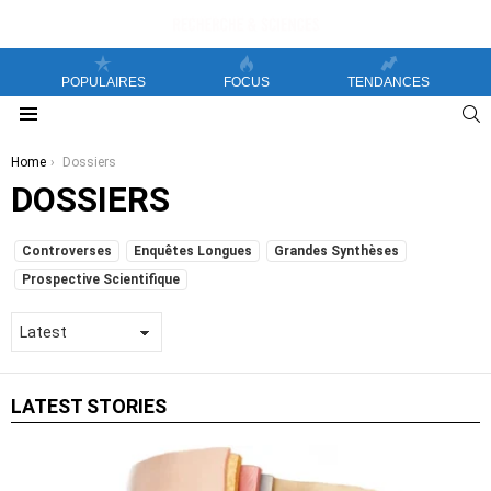
POPULAIRES
FOCUS
TENDANCES
S
Menu
You are here:
Home
Dossiers
DOSSIERS
SUBTERMS
Controverses
Enquêtes Longues
Grandes Synthèses
Prospective Scientifique
LATEST STORIES