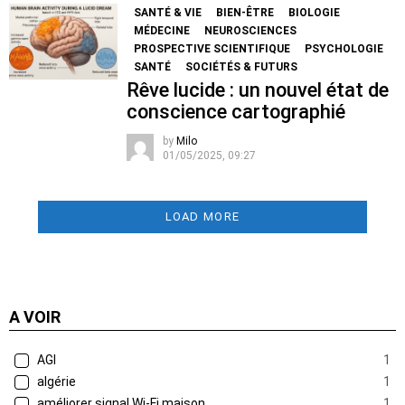
SANTÉ & VIE
BIEN-ÊTRE
BIOLOGIE
MÉDECINE
NEUROSCIENCES
PROSPECTIVE SCIENTIFIQUE
PSYCHOLOGIE
SANTÉ
SOCIÉTÉS & FUTURS
Rêve lucide : un nouvel état de
conscience cartographié
by
Milo
01/05/2025, 09:27
LOAD MORE
A VOIR
AGI
1
algérie
1
améliorer signal Wi-Fi maison
1