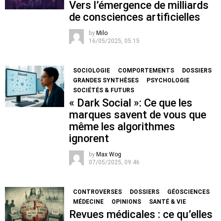
Vers l’émergence de milliards
de consciences artificielles
by
Milo
16/05/2025, 05:15
SOCIOLOGIE
COMPORTEMENTS
DOSSIERS
GRANDES SYNTHÈSES
PSYCHOLOGIE
SOCIÉTÉS & FUTURS
« Dark Social »: Ce que les
marques savent de vous que
même les algorithmes
ignorent
by
Max Wog
07/05/2025, 09:46
CONTROVERSES
DOSSIERS
GÉOSCIENCES
MÉDECINE
OPINIONS
SANTÉ & VIE
Revues médicales : ce qu’elles