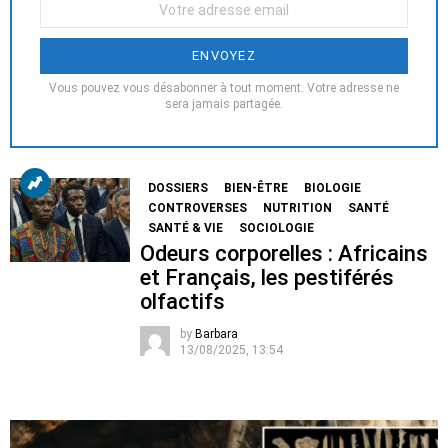
Votre
Email
:
Vous pouvez vous désabonner à tout moment. Votre adresse ne
sera jamais partagée.
DOSSIERS
BIEN-ÊTRE
BIOLOGIE
CONTROVERSES
NUTRITION
SANTÉ
SANTÉ & VIE
SOCIOLOGIE
Odeurs corporelles : Africains
et Français, les pestiférés
olfactifs
by
Barbara
13/08/2025, 13:54