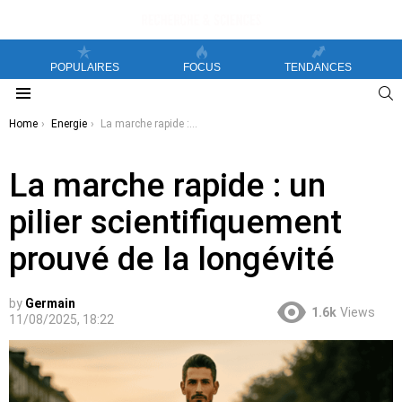
POPULAIRES
FOCUS
TENDANCES
S
Menu
You are here:
Home
Energie
La marche rapide : un pilier scientifiquement prouvé de la longévité
La marche rapide : un
pilier scientifiquement
prouvé de la longévité
by
Germain
1.6k
Views
11/08/2025, 18:22