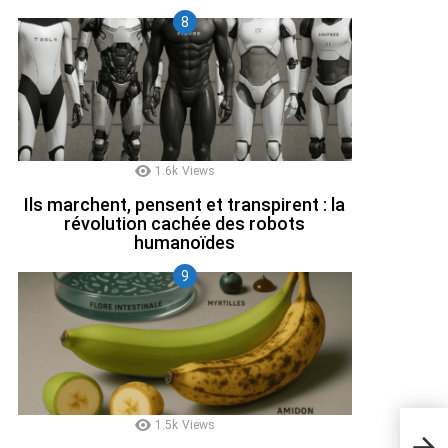
1.6k
Views
Ils marchent, pensent et transpirent : la
révolution cachée des robots
humanoïdes
1.5k
Views
Raje
la c