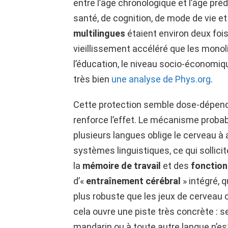
entre l’âge chronologique et l’âge pré
santé, de cognition, de mode de vie et
multilingues
étaient environ deux foi
vieillissement accéléré que les mon
l’éducation, le niveau socio-économiq
très bien
une analyse de Phys.org
.
Cette protection semble dose-dépend
renforce l’effet. Le mécanisme probabl
plusieurs langues oblige le cerveau à
systèmes linguistiques, ce qui sollici
la
mémoire de travail
et des
fonction
d’«
entraînement cérébral
» intégré, q
plus robuste que les jeux de cerveau
cela ouvre une piste très concrète : se
mandarin ou à toute autre langue n’es