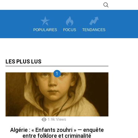
SEARCH
POPULAIRES
FOCUS
TENDANCES
LES PLUS LUS
1.9k
Views
Algérie : « Enfants zouhri » — enquête
entre folklore et criminalité