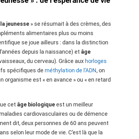
jeunesse » : de l’espérance de vie
la jeunesse
» se résumait à des crèmes, des
mpléments alimentaires plus ou moins
entifique se joue ailleurs : dans la distinction
d’années depuis la naissance) et
âge
s vaisseaux, du cerveau). Grâce aux
horloges
ifs spécifiques de
méthylation de l’ADN
, on
un organisme est « en avance » ou « en retard
que cet
âge biologique
est un meilleur
de maladies cardiovasculaires ou de démence
rement dit, deux personnes de 60 ans peuvent
ans selon leur mode de vie. C’est là que la