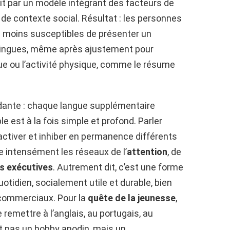
dit par un modèle intégrant des facteurs de
 de contexte social. Résultat : les personnes
s moins susceptibles de présenter un
olingues, même après ajustement pour
ue ou l’activité physique, comme le résume
ante : chaque langue supplémentaire
e est à la fois simple et profond. Parler
 activer et inhiber en permanence différents
te intensément les réseaux de l’
attention
, de
s exécutives
. Autrement dit, c’est une forme
uotidien, socialement utile et durable, bien
 commerciaux. Pour la
quête de la jeunesse
,
 remettre à l’anglais, au portugais, au
t pas un hobby anodin, mais un