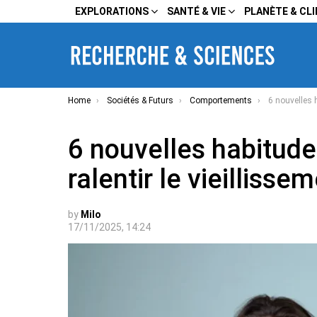
EXPLORATIONS
SANTÉ & VIE
PLANÈTE & CL
You are here:
Home
Sociétés & Futurs
Comportements
6 nouvelles habitudes
6 nouvelles habitude
ralentir le vieillisse
by
Milo
17/11/2025, 14:24