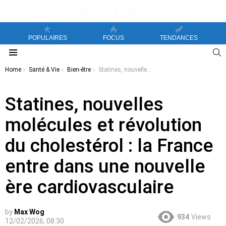
POPULAIRES
FOCUS
TENDANCES
S
Menu
You are here:
Home
Santé & Vie
Bien-être
Statines, nouvelles molécules et révolution du cholestérol : la France entre dans une nouvelle ère cardiovasculaire
Statines, nouvelles
molécules et révolution
du cholestérol : la France
entre dans une nouvelle
ère cardiovasculaire
by
Max Wog
934
Views
12/02/2026, 08:30