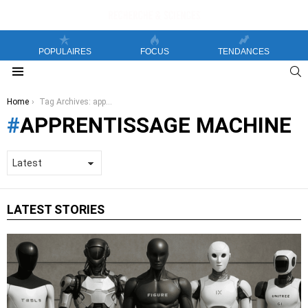
POPULAIRES
FOCUS
TENDANCES
S
Menu
You are here:
Home
Tag Archives: apprentissage machine
APPRENTISSAGE MACHINE
LATEST STORIES