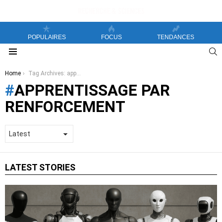
POPULAIRES
FOCUS
TENDANCES
S
Menu
You are here:
Home
Tag Archives: apprentissage par renforcement
APPRENTISSAGE PAR
RENFORCEMENT
LATEST STORIES