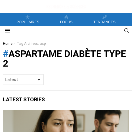
POPULAIRES
FOCUS
TENDANCES
S
Menu
You are here:
Home
Tag Archives: aspartame diabète type 2
ASPARTAME DIABÈTE TYPE
2
LATEST STORIES